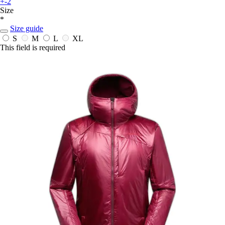
+-2
Size
*
Size guide
S
M
L
XL
This field is required