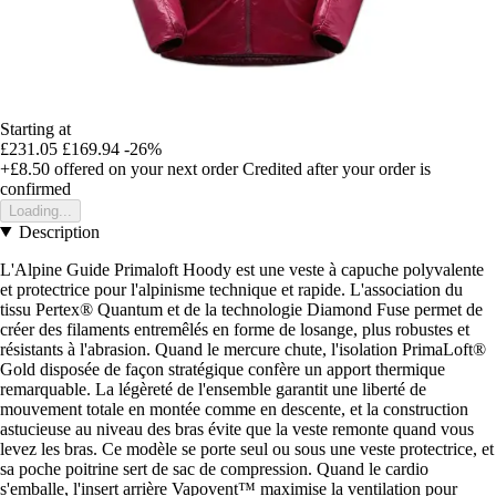
Starting at
£231.05
£169.94
-26%
+£8.50
offered on your next order
Credited after your order is
confirmed
Loading...
Description
L'Alpine Guide Primaloft Hoody est une veste à capuche polyvalente
et protectrice pour l'alpinisme technique et rapide. L'association du
tissu Pertex® Quantum et de la technologie Diamond Fuse permet de
créer des filaments entremêlés en forme de losange, plus robustes et
résistants à l'abrasion. Quand le mercure chute, l'isolation PrimaLoft®
Gold disposée de façon stratégique confère un apport thermique
remarquable. La légèreté de l'ensemble garantit une liberté de
mouvement totale en montée comme en descente, et la construction
astucieuse au niveau des bras évite que la veste remonte quand vous
levez les bras. Ce modèle se porte seul ou sous une veste protectrice, et
sa poche poitrine sert de sac de compression. Quand le cardio
s'emballe, l'insert arrière Vapovent™ maximise la ventilation pour